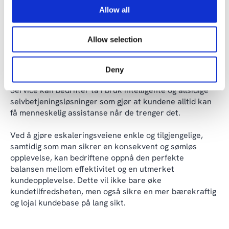
Allow all
Digitalisering av kundeservice kan utvilsomt være en
vei til økt effektivitet og kostnadsbesparelser for
Allow selection
bedrifter. Men det er avgjørende at denne omstillingen
skjer uten at det går på bekostning av
kundeopplevelsen, og med fokus på å løse kundens
Deny
problem. Med Microsoft Dynamics 365 Customer
Service kan bedrifter ta i bruk intelligente og allsidige
selvbetjeningsløsninger som gjør at kundene alltid kan
få menneskelig assistanse når de trenger det.
Ved å gjøre eskaleringsveiene enkle og tilgjengelige,
samtidig som man sikrer en konsekvent og sømløs
opplevelse, kan bedriftene oppnå den perfekte
balansen mellom effektivitet og en utmerket
kundeopplevelse. Dette vil ikke bare øke
kundetilfredsheten, men også sikre en mer bærekraftig
og lojal kundebase på lang sikt.