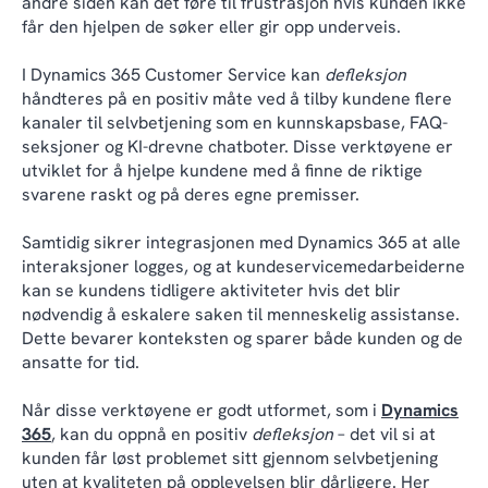
andre siden kan det føre til frustrasjon hvis kunden ikke
får den hjelpen de søker eller gir opp underveis.
I Dynamics 365 Customer Service kan
defleksjon
håndteres på en positiv måte ved å tilby kundene flere
kanaler til selvbetjening som en kunnskapsbase, FAQ-
seksjoner og KI-drevne chatboter. Disse verktøyene er
utviklet for å hjelpe kundene med å finne de riktige
svarene raskt og på deres egne premisser.
Samtidig sikrer integrasjonen med Dynamics 365 at alle
interaksjoner logges, og at kundeservicemedarbeiderne
kan se kundens tidligere aktiviteter hvis det blir
nødvendig å eskalere saken til menneskelig assistanse.
Dette bevarer konteksten og sparer både kunden og de
ansatte for tid.
Når disse verktøyene er godt utformet, som i
Dynamics
365
, kan du oppnå en positiv
defleksjon
– det vil si at
kunden får løst problemet sitt gjennom selvbetjening
uten at kvaliteten på opplevelsen blir dårligere. Her