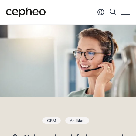
Hopp
til
hovedinnhold
CRM
Artikkel