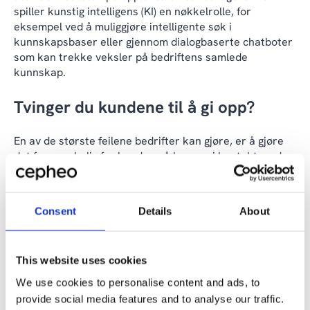
spiller kunstig intelligens (KI) en nøkkelrolle, for
eksempel ved å muliggjøre intelligente søk i
kunnskapsbaser eller gjennom dialogbaserte chatboter
som kan trekke veksler på bedriftens samlede
kunnskap.
Tvinger du kundene til å gi opp?
En av de største feilene bedrifter kan gjøre, er å gjøre
det for vanskelig for kundene å komme i kontakt med
en ansatt når de har behov for det. Hvis kundene føler
seg tvunget til å «gi opp» på grunn av kompliserte
selvbetjeningsprosesser, kan det skade bedriftens
Consent
Details
About
omdømme og i siste instans koste kunder. Derfor er det
viktig at det alltid finnes en enkel og tilgjengelig vei til
menneskelig assistanse hvis situasjonen krever det.
This website uses cookies
Det handler om å sikre at kundene aldri blir fanget i et
We use cookies to personalise content and ads, to
selvbetjeningssystem der de ikke finner en vei ut.
provide social media features and to analyse our traffic.
Eksempler på dette kan være kompliserte