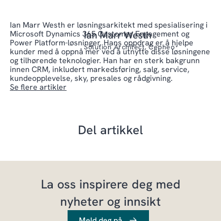
Ian Marr Westh er løsningsarkitekt med spesialisering i
Microsoft Dynamics 365 Customer Engagement og
Ian Marr Westh
Power Platform-løsninger. Hans oppdrag er å hjelpe
Solution Architect, Cepheo
kunder med å oppnå mer ved å utnytte disse løsningene
og tilhørende teknologier. Han har en sterk bakgrunn
innen CRM, inkludert markedsføring, salg, service,
kundeopplevelse, sky, presales og rådgivning.
Se flere artikler
Del artikkel
La oss inspirere deg med
nyheter og innsikt
Meld deg på