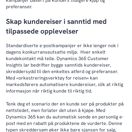
kampanjer basert på kunders tidligere kjøp og
preferanser.
Skap kundereiser i sanntid med
tilpassede opplevelser
Standardiserte e-postkampanjer er ikke lenger nok i
dagens konkurranseutsatte miljø. Hver enkelt
kundekontakt må telle. Dynamics 365 Customer
Insights lar bedrifter bygge sanntids kundereiser,
skreddersydd til den enkeltes atferd og preferanser.
Med «orkestreringsverktøy for reisen» kan
markedsførere automatisere kundereiser, slik at riktig
informasjon når riktig kunde til riktig tid.
Tenk deg et scenario der en kunde ser på produkter på
nettstedet, men forlater det uten å kjøpe. Med
Dynamics 365 kan du automatisk sende en personlig e-
post med en rabatt på produktene de vurderte. Denne
typen skreddersøm øker ikke bare sjansen for salg,