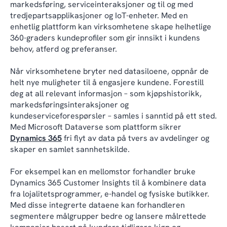
markedsføring, serviceinteraksjoner og til og med
tredjepartsapplikasjoner og IoT-enheter. Med en
enhetlig plattform kan virksomhetene skape helhetlige
360-graders kundeprofiler som gir innsikt i kundens
behov, atferd og preferanser.
Når virksomhetene bryter ned datasiloene, oppnår de
helt nye muligheter til å engasjere kundene. Forestill
deg at all relevant informasjon – som kjøpshistorikk,
markedsføringsinteraksjoner og
kundeserviceforespørsler – samles i sanntid på ett sted.
Med Microsoft Dataverse som plattform sikrer
Dynamics 365
fri flyt av data på tvers av avdelinger og
skaper en samlet sannhetskilde.
For eksempel kan en mellomstor forhandler bruke
Dynamics 365 Customer Insights til å kombinere data
fra lojalitetsprogrammer, e-handel og fysiske butikker.
Med disse integrerte dataene kan forhandleren
segmentere målgrupper bedre og lansere målrettede