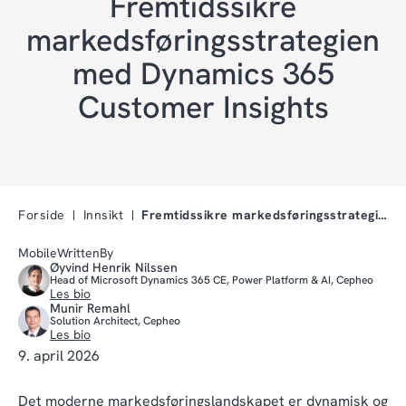
Fremtidssikre
markedsføringsstrategien
med Dynamics 365
Customer Insights
Forside
Innsikt
Fremtidssikre markedsføringsstrategien med Dynamic…
MobileWrittenBy
Øyvind Henrik Nilssen
Head of Microsoft Dynamics 365 CE, Power Platform & AI, Cepheo
Les bio
Munir Remahl
Solution Architect, Cepheo
Les bio
9. april 2026
Det moderne markedsføringslandskapet er dynamisk og