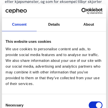
etter kjøpsmønster, og som for eksempel tilbyr skjorter
til kunder som nylig har kjøpt bukser.
Gjennom automatisering og prediktiv modellering kan
markedsførere fokusere på de kundene med høyest
Consent
Details
About
sannsynlighet for frafall, noe som sparer ressurser og
styrker kundelojaliteten. Med ytelsesanalysen i
Dynamics 365 Customer Insights kan virksomheter
This website uses cookies
kontinuerlig justere atferden, optimalisere kampanjer
og oppnå stadig bedre resultater.
We use cookies to personalise content and ads, to
provide social media features and to analyse our traffic.
We also share information about your use of our site with
our social media, advertising and analytics partners who
may combine it with other information that you’ve
provided to them or that they’ve collected from your use
of their services.
Consent
Necessary
Selection