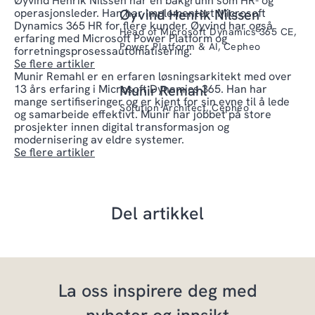
Øyvind Henrik Nilssen har en bakgrunn som HR- og
operasjonsleder. Han har implementert Microsoft
Øyvind Henrik Nilssen
Dynamics 365 HR for flere kunder. Øyvind har også
Head of Microsoft Dynamics 365 CE,
erfaring med Microsoft Power Platform og
Power Platform & AI, Cepheo
forretningsprosessautomatisering.
Se flere artikler
Munir Remahl er en erfaren løsningsarkitekt med over
13 års erfaring i Microsoft Dynamics 365. Han har
Munir Remahl
mange sertifiseringer og er kjent for sin evne til å lede
Solution Architect, Cepheo
og samarbeide effektivt. Munir har jobbet på store
prosjekter innen digital transformasjon og
modernisering av eldre systemer.
Se flere artikler
Del artikkel
La oss inspirere deg med