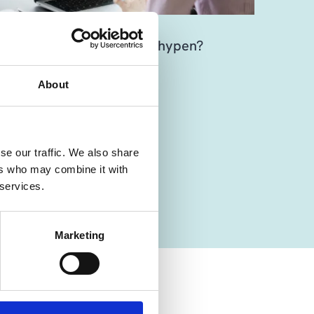
Microsoft Copilot opp til hypen?
About
se our traffic. We also share
ers who may combine it with
 services.
Marketing