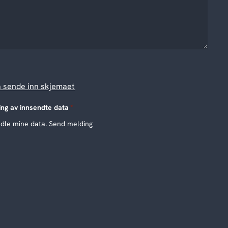
å sende inn skjemaet
ing av innsendte data
*
ndle mine data. Send melding