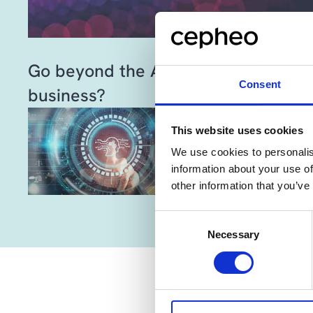
Go beyond the AI buzz - what’s in it
Consent
business?
ARTIKKEL
This website uses cookies
En praktisk guide til po
We use cookies to personalis
KI
information about your use of
other information that you’ve
Consent
Necessary
Selection