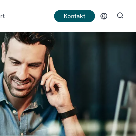
rt
Kontakt
t produksjon
Diskret produksjon
ruksnæring
Bygg