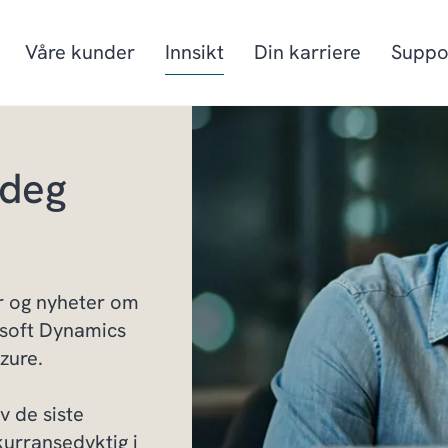
Våre kunder
Innsikt
Din karriere
Suppo
 deg
Produksjon
Prosjektorienter
Mat & drikke
Fiskeri- og havb
Detaljhandel & Distribusjon
Energi
er og nyheter
om
soft
Dynamics
zure.
v de siste
kurransedyktig i