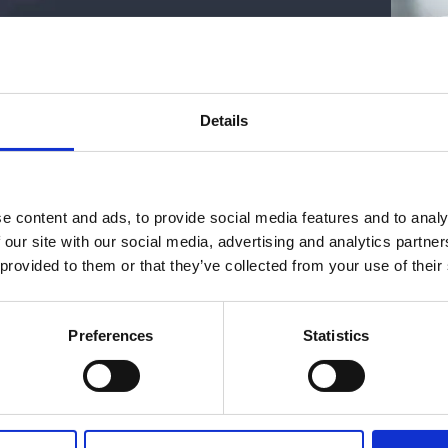
Lever 
 for your
Details
tensialet som ligger i
e content and ads, to provide social media features and to analy
 our site with our social media, advertising and analytics partn
 provided to them or that they’ve collected from your use of their
Preferences
Statistics