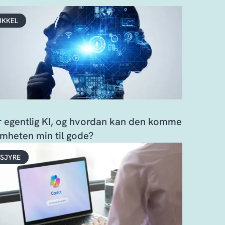
IKKEL
r egentlig KI, og hvordan kan den komme
mheten min til gode?
SJYRE