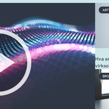
ART
Hva e
virkso
BRO