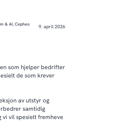
rm & AI, Cepheo
9. april 2026
en som hjelper bedrifter
esielt de som krever
eksjon av utstyr og
orbedrer samtidig
vi vil spesielt fremheve