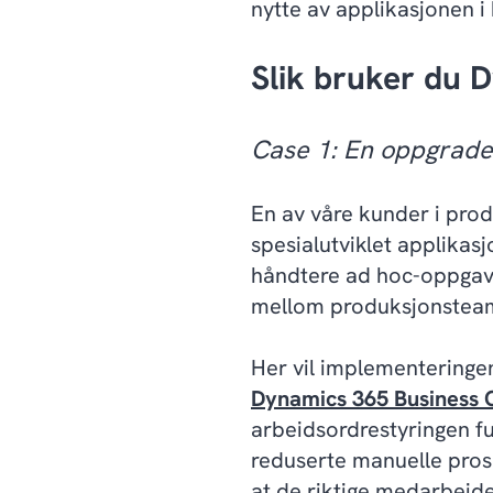
nytte av applikasjonen i
Slik bruker du 
Case 1: En oppgrader
En av våre kunder i pro
spesialutviklet applikasj
håndtere ad hoc-oppgave
mellom produksjonsteame
Her vil implementering
Dynamics 365 Business 
arbeidsordrestyringen fu
reduserte manuelle proses
at de riktige medarbeide