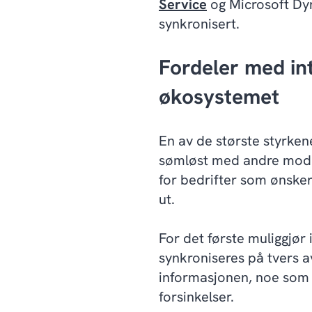
Service
og Microsoft Dyn
synkronisert.
Fordeler med in
økosystemet
En av de største styrkene
sømløst med andre modu
for bedrifter som ønsker
ut.
For det første muliggjø
synkroniseres på tvers av
informasjonen, noe som re
forsinkelser.