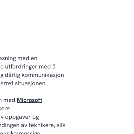
løsning med en
dde utfordringer med å
og dårlig kommunikasjon
rret situasjonen.
en med
Microsoft
sere
 av oppgaver og
ndingen av teknikere, slik
hensiktsmessige