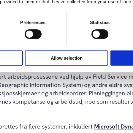
r strukturert. Etter hver oppgave ble inspeksjon
 provided to them or that they’ve collected from your use of their
alen, noe som ga innsyn og rask tilgang til dokume
Preferences
Statistics
randører utføre arbeid i felten med direkte tilgang 
e som gjorde samarbeidet mer effektivt.
rmet vedlikehold av energiinfrastruktur
Allow selection
med et energiselskap har vår implementering av M
ert arbeidsprosessene ved hjelp av Field Service
eographic Information System) og andre eldre syst
peksjonsskjemaer og arbeidsordrer. Planleggingen bl
nes kompetanse og arbeidstid, noe som resulterte
ettes fra flere systemer, inkludert
Microsoft Dyn