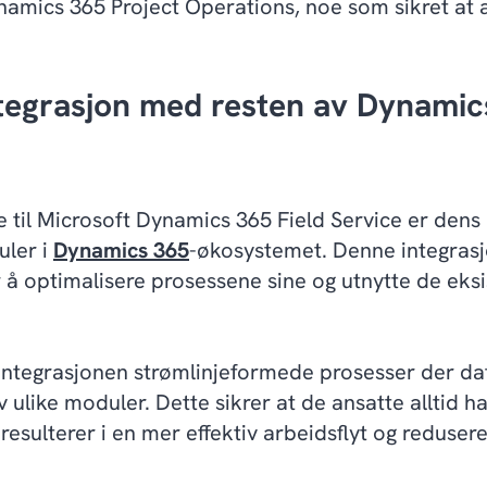
amics 365 Project Operations, noe som sikret at 
tegrasjon med resten av Dynamic
 til Microsoft Dynamics 365 Field Service er dens e
ler i
Dynamics 365
-økosystemet. Denne integrasj
 å optimalisere prosessene sine og utnytte de eks
r integrasjonen strømlinjeformede prosesser der d
 ulike moduler. Dette sikrer at de ansatte alltid ha
sulterer i en mer effektiv arbeidsflyt og reduserer