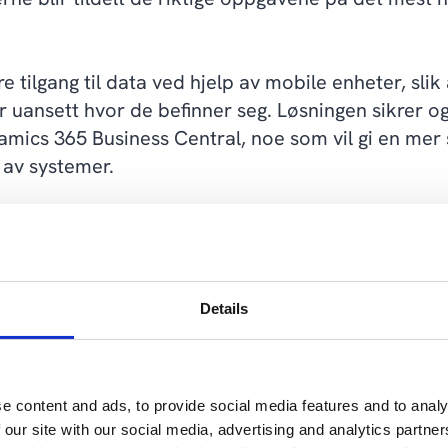
 tilgang til data ved hjelp av mobile enheter, slik
 uansett hvor de befinner seg. Løsningen sikrer o
amics 365 Business Central, noe som vil gi en m
s av systemer.
en bli betydelig forbedret takket være systemets 
ing av lagerbeholdningen.
et Management i felten
Details
 i produksjonsindustrien har integrert Dynamics 3
systemer (Dynamics 365 Finance og Dynamics 365 
e content and ads, to provide social media features and to analy
 dynamiske inspeksjonsplaner basert på utstyr og 
 our site with our social media, advertising and analytics partn