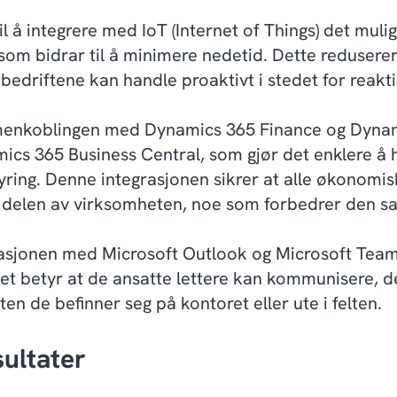
til å integrere med IoT (Internet of Things) det muli
som bidrar til å minimere nedetid. Dette redusere
bedriftene kan handle proaktivt i stedet for reakti
menkoblingen med Dynamics 365 Finance og Dynam
cs 365 Business Central, som gjør det enklere å h
yring. Denne integrasjonen sikrer at alle økonomis
e delen av virksomheten, noe som forbedrer den sa
egrasjonen med Microsoft Outlook og Microsoft Tea
et betyr at de ansatte lettere kan kommunisere, d
en de befinner seg på kontoret eller ute i felten.
ultater