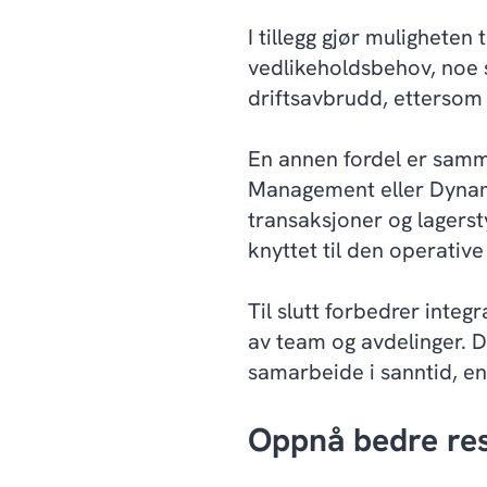
I tillegg gjør muligheten 
vedlikeholdsbehov, noe 
driftsavbrudd, ettersom 
En annen fordel er sam
Management eller Dynami
transaksjoner og lagerst
knyttet til den operativ
Til slutt forbedrer int
av team og avdelinger. D
samarbeide i sanntid, ent
Oppnå bedre res