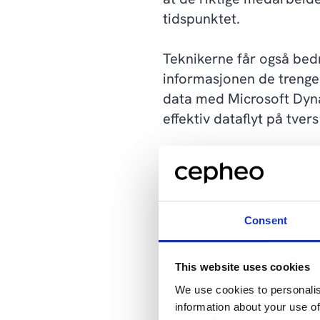
tidspunktet.
Teknikerne får også bedre
informasjonen de trenger
data med Microsoft Dyn
effektiv dataflyt på tver
Endelig vil lagerstyring
gir en mer nøyaktig styr
Case 2: Effektiv Ass
Consent
En annen av våre kunder
This website uses cookies
sine økonomi- og drifts
We use cookies to personalis
Management). Ved å lage
information about your use of