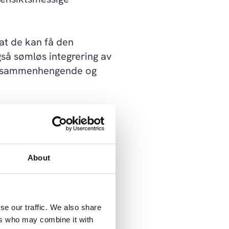
 at de kan få den
gså sømløs integrering av
er sammenhengende og
innebygde funksjoner som
About
65 Field Service med
Supply Chain
se our traffic. We also share
type arbeid, ble
ers who may combine it with