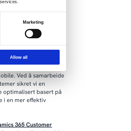
srapportene automatisk
 services.
ntasjon.
Marketing
til relevante data på
Allow all
icrosoft Dynamics 365
 mobile. Ved å samarbeide
emer sikret vi en
e optimalisert basert på
 i en mer effektiv
amics 365 Customer