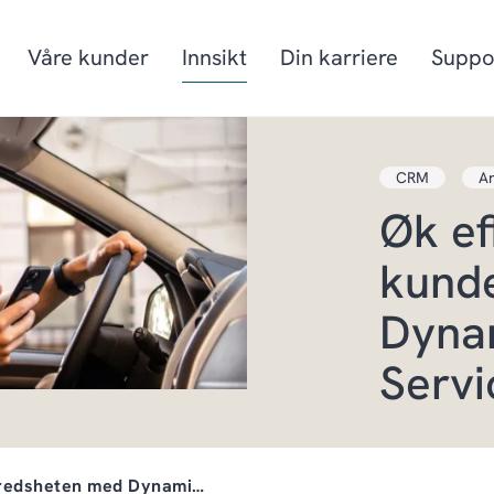
Våre kunder
Innsikt
Din karriere
Suppo
CRM
Ar
Produksjon
Prosjektorienter
Øk ef
Mat & drikke
Fiskeri- og havb
kunde
Detaljhandel & Distribusjon
Energi
Dynam
Servi
lfredsheten med Dynami…