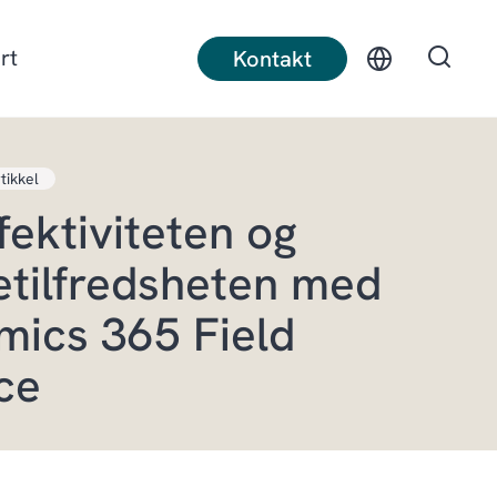
rt
Kontakt
tikkel
t produksjon
Diskret produksjon
fektiviteten og
ruksnæring
Bygg
tilfredsheten med
ics 365 Field
ce