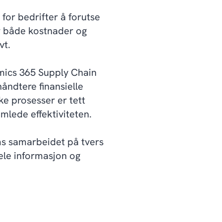
g for bedrifter å forutse
r både kostnader og
vt.
ics 365 Supply Chain
åndtere finansielle
ke prosesser er tett
mlede effektiviteten.
ms samarbeidet på tvers
ele informasjon og