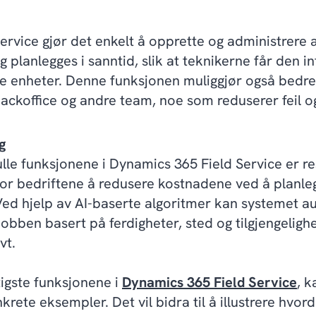
ervice gjør det enkelt å opprette og administrere
og planlegges i sanntid, slik at teknikerne får den 
le enheter. Denne funksjonen muliggjør også bedr
 backoffice og andre team, noe som reduserer feil 
g
lle funksjonene i Dynamics 365 Field Service er re
 for bedriftene å redusere kostnadene ved å planl
 Ved hjelp av AI-baserte algoritmer kan systemet a
jobben basert på ferdigheter, sted og tilgjengelighe
vt.
tigste funksjonene i
Dynamics 365 Field Service
, k
rete eksempler. Det vil bidra til å illustrere hvor