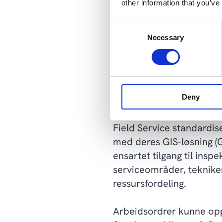
vedlikeholdsarbeidet me
other information that you’ve
lastet opp til kundeport
Consent
Necessary
Selection
I tillegg kunne underleve
sine mobile enheter, no
Case 3: Strømlinjefo
Deny
I et pågående prosjekt 
Field Service standardis
med deres GIS-løsning (G
ensartet tilgang til ins
serviceområder, tekniker
ressursfordeling.
Arbeidsordrer kunne oppr