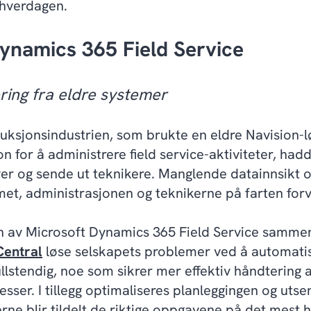
 hverdagen.
Dynamics 365 Field Service
ing fra eldre systemer
duksjonsindustrien, som brukte en eldre Navision-
on for å administrere field service-aktiviteter, ha
r og sende ut teknikere. Manglende datainnsikt 
t, administrasjonen og teknikerne på farten forve
en av Microsoft Dynamics 365 Field Service samm
Central
løse selskapets problemer ved å automati
llstendig, noe som sikrer mer effektiv håndtering
ser. I tillegg optimaliseres planleggingen og utse
rne blir tildelt de riktige oppgavene på det mest 