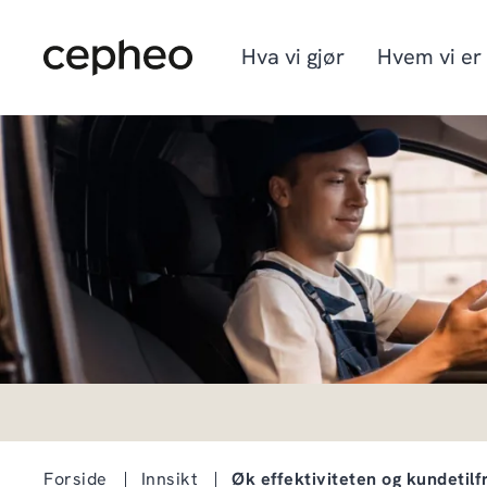
Hopp
til
hovedinnhold
Hva vi gjør
Hvem vi er
Industrier
Vi er Cepheo
Ledige stillinger
Løsninger
Hvordan vi jobber
Graduate program
Cepheo Evergreen
Forside
Innsikt
Øk effektiviteten og kundeti