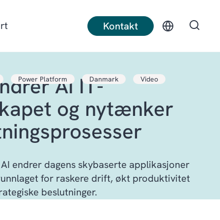
rt
Kontakt
endrer AI IT-
Power Platform
Danmark
Video
t produksjon
Diskret produksjon
kapet og nytænker
ruksnæring
Bygg
tningsprosesser
AI endrer dagens skybaserte applikasjoner
unnlaget for raskere drift, økt produktivitet
rategiske beslutninger.