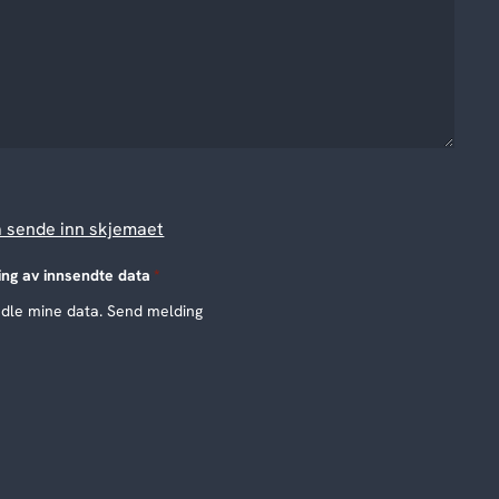
å sende inn skjemaet
ing av innsendte data
*
ndle mine data. Send melding