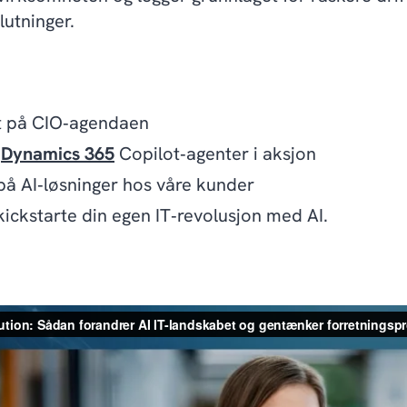
lutninger.
st på CIO‑agendaen
v
Dynamics 365
Copilot‑agenter i aksjon
å AI‑løsninger hos våre kunder
kickstarte din egen IT‑revolusjon med AI.