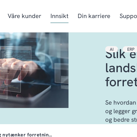
Våre kunder
Innsikt
Din karriere
Suppo
Slik 
AI
ERP
Produksjon
Prosjektorienter
lands
Mat & drikke
Fiskeri- og havb
forre
Detaljhandel & Distribusjon
Energi
Se hvordan 
og legger gr
og bedre st
og nytænker forretnin…