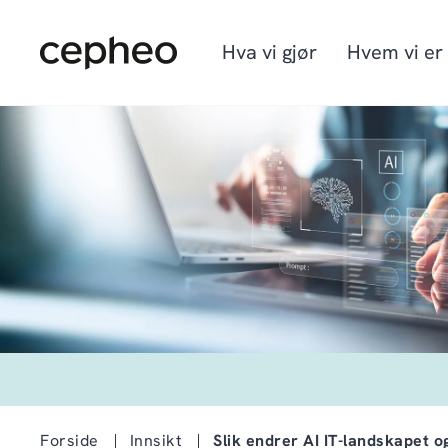
Hopp
til
hovedinnhold
Hva vi gjør
Hvem vi er
Industrier
Vi er Cepheo
Ledige stillinger
Løsninger
Hvordan vi jobber
Graduate program
Cepheo Evergreen
Forside
Innsikt
Slik endrer AI IT-landskapet 