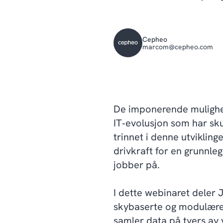
Cepheo
marcom@cepheo.com
De imponerende mulighete
IT‑evolusjon som har skut
trinnet i denne utvikling
drivkraft for en grunnle
jobber på.
I dette webinaret dele
skybaserte og modulære 
samler data på tvers av 