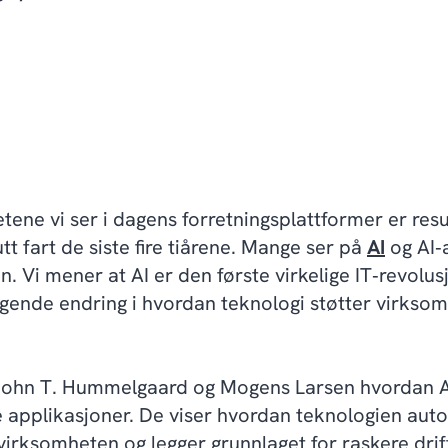
ne vi ser i dagens forretningsplattformer er resul
t fart de siste fire tiårene. Mange ser på
AI
og AI‑
en. Vi mener at AI er den første virkelige IT‑revolu
ggende endring i hvordan teknologi støtter virkso
r John T. Hummelgaard og Mogens Larsen hvordan 
applikasjoner. De viser hvordan teknologien auto
virksomheten og legger grunnlaget for raskere drif