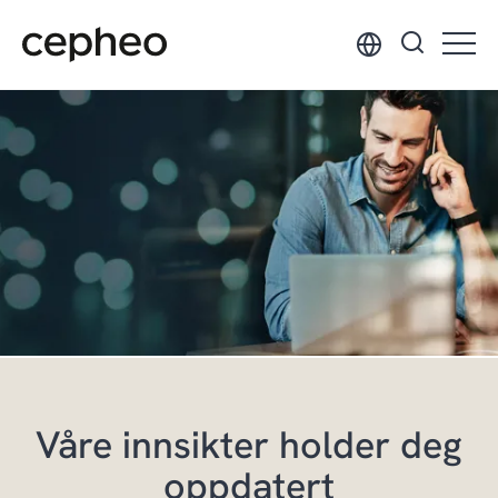
Hopp
til
hovedinnhold
Våre innsikter holder deg
oppdatert