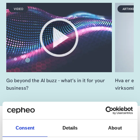
VIDEO
ARTIKKEL
Go beyond the AI buzz - what’s in it for your
Hva er ege
business?
virksomhet
Consent
Details
About