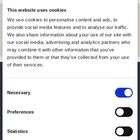
This website uses cookies
La oss inspirere deg med
We use cookies to personalise content and ads, to
nyheter og innsikt
provide social media features and to analyse our traffic.
We also share information about your use of our site with
Meld deg på
our social media, advertising and analytics partners who
may combine it with other information that you’ve
provided to them or that they’ve collected from your use
of their services.
Consent
Necessary
Selection
Ønsker du å kontakte oss kan
Preferences
du bruke skjemaet eller finne
vår kontaktinformasjon her:
Statistics