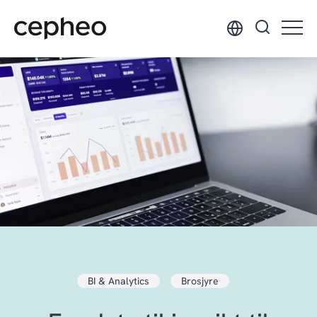
Hopp
til
hovedinnhold
BI & Analytics
Brosjyre