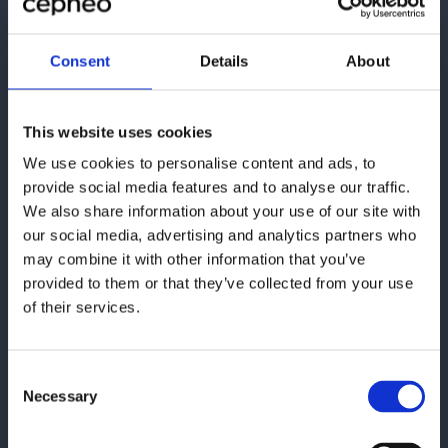
Consent
Details
About
Ønsker du å kontakte oss kan
du bruke skjemaet eller finne
This website uses cookies
vår kontaktinformasjon her:
We use cookies to personalise content and ads, to
provide social media features and to analyse our traffic.
Cepheo Norge
We also share information about your use of our site with
Karenslyst Alle 53, 10.etage
our social media, advertising and analytics partners who
0279 Oslo
may combine it with other information that you’ve
provided to them or that they’ve collected from your use
of their services.
Email:
cepheo@cepheo.com
Consent
Se lokasjoner
Necessary
Selection