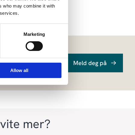
ers who may combine it with
 services.
Marketing
Meld deg på
Allow all
 vite mer?