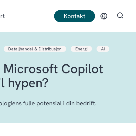
rt
Kontakt
Detaljhandel & Distribusjon
Energi
AI
t produksjon
Diskret produksjon
 Microsoft Copilot
ruksnæring
Bygg
il hypen?
logiens fulle potensial i din bedrift.