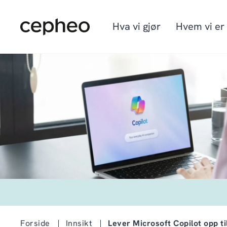
Hopp
til
hovedinnhold
Hva vi gjør
Hvem vi er
Industrier
Vi er Cepheo
Ledige stillinger
Løsninger
Hvordan vi jobber
Graduate program
Cepheo Evergreen
Forside
Innsikt
Lever Microsoft Copilot opp ti