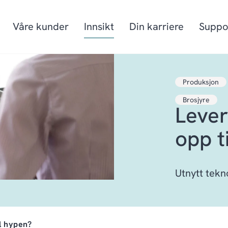
Våre kunder
Innsikt
Din karriere
Suppo
Produksjon
Produksjon
Prosjektorienter
Brosjyre
Lever
Mat & drikke
Fiskeri- og havb
Detaljhandel & Distribusjon
Energi
opp t
Utnytt tekno
l hypen?