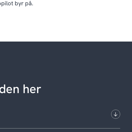
pilot byr på.
iden her
osoft Copilot i din produksjonsbedrift?