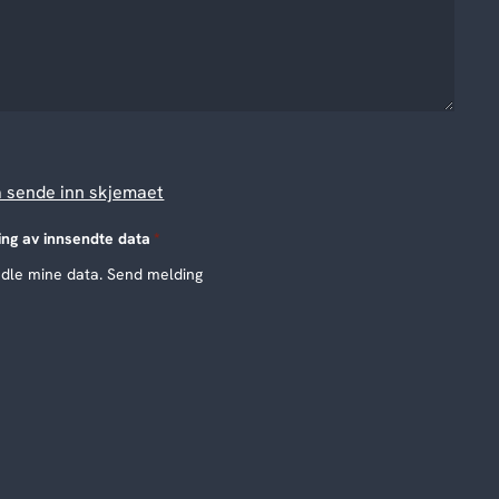
å sende inn skjemaet
ing av innsendte data
*
ndle mine data. Send melding