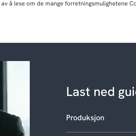
rt av å lese om de mange forretningsmulighetene Co
Last ned gu
Produksjon
Hvilken verdi skaper Micr