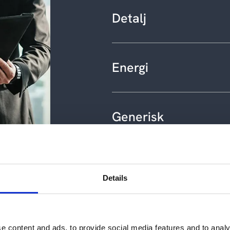
Detalj
Få svaret her
Hvilken verdi skaper Micr
Energi
Få svaret her
Hvilken verdi skaper Micro
Generisk
Få svaret her
Vår generiske utgave av g
av de tidligere nevnte ind
verdien med Microsoft Co
Details
Få svaret her
e content and ads, to provide social media features and to analy