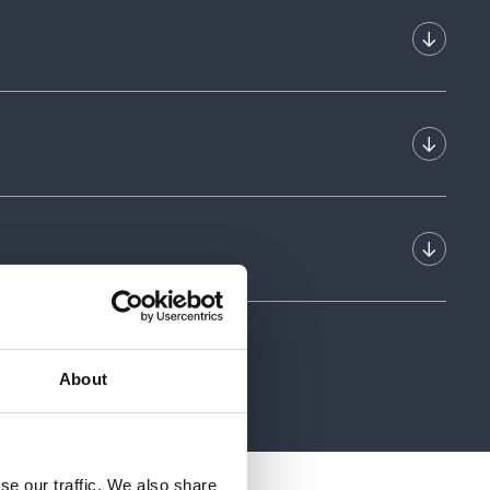
osoft Copilot i din detaljhandelsbedrift?
soft Copilot i ditt energiselskap?
uiden er for bedrifter som ikke tilhører noen
ustriene, men som er interessert i å finne ut
pilot.
About
se our traffic. We also share