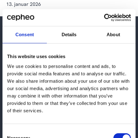
13. januar 2026
Consent
Details
About
This website uses cookies
Ønsker du å kontakte oss kan
We use cookies to personalise content and ads, to
du bruke skjemaet eller finne
provide social media features and to analyse our traffic.
vår kontaktinformasjon her:
We also share information about your use of our site with
our social media, advertising and analytics partners who
Cepheo Norge
may combine it with other information that you’ve
Karenslyst Alle 53, 10.etage
provided to them or that they’ve collected from your use
of their services.
0279 Oslo
Email:
cepheo@cepheo.com
Consent
Necessary