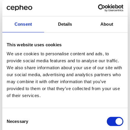
konkret ført til at vi har vunnet to større oppdrag vi
ikke hadde hatt mulighet til å levere på tidligere,» sier
COO Jens Hankert.
Consent
Details
About
Det har også blitt lettere å være omstillingsparat, når
uventede begivenheter inntreffer, forteller han.
This website uses cookies
«Det har også vært en stor fordel for oss i noen
We use cookies to personalise content and ads, to
turbulente år i 2020 og 2021, at vi nå har én felles
provide social media features and to analyse our traffic.
plattform, så vi kjapt kunne konvertere alle planlagte
We also share information about your use of our site with
møter til videomøter. Det har vært helt avgjørende for
our social media, advertising and analytics partners who
oss,» sier Jens Hankert.
may combine it with other information that you’ve
Der hersker heller ikke noen tvil om at
provided to them or that they’ve collected from your use
rådgivningsvirksomheten ser lyst på fremtiden takket
of their services.
være den skybaserte applikasjonen.
«Vi håper og tror at det i lang tid fremover vil være en
Consent
effektiv applikasjon som kan styrke vår
Necessary
Selection
konkurranseevne i markedet. Det vil skje ved å