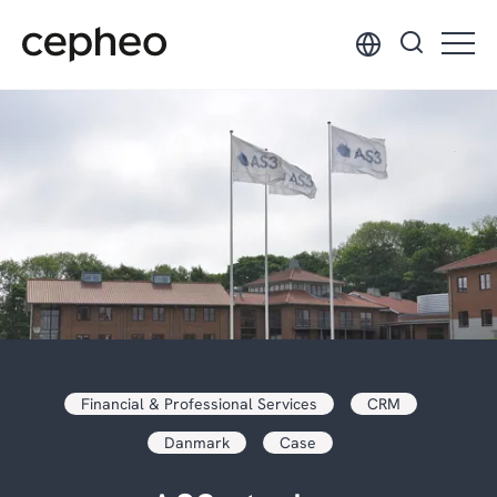
Hopp
til
hovedinnhold
Financial & Professional Services
CRM
Danmark
Case