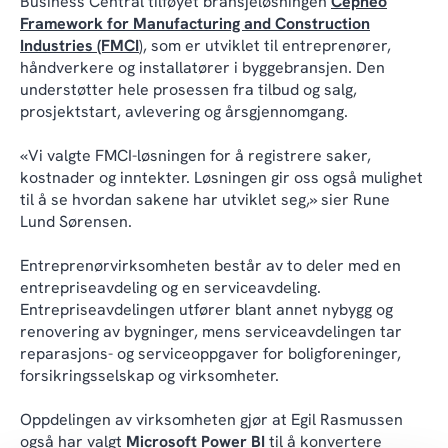
Business Central tilføyet bransjeløsningen
Cepheo
Framework for Manufacturing and Construction
Industries (FMCI
), som er utviklet til entreprenører,
håndverkere og installatører i byggebransjen. Den
understøtter hele prosessen fra tilbud og salg,
prosjektstart, avlevering og årsgjennomgang.
«Vi valgte FMCI-løsningen for å registrere saker,
kostnader og inntekter. Løsningen gir oss også mulighet
til å se hvordan sakene har utviklet seg,» sier Rune
Lund Sørensen.
Entreprenørvirksomheten består av to deler med en
entrepriseavdeling og en serviceavdeling.
Entrepriseavdelingen utfører blant annet nybygg og
renovering av bygninger, mens serviceavdelingen tar
reparasjons- og serviceoppgaver for boligforeninger,
forsikringsselskap og virksomheter.
Oppdelingen av virksomheten gjør at Egil Rasmussen
også har valgt
Microsoft Power BI
til å konvertere