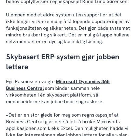
behov oppfylt.» sier regnskapssjef Rune Lund Sørensen.
Ulempen med et eldre system uten support er at det
ikke lenger vil være mulig å få løpende oppdateringer av
funksjonaliteten og sikkerheten. Det gjør både systemet
mindre brukbart og sikkert. Det er mulig å lappe hullene
selv, men det er en dyr og kortsiktig løsning.
Skybasert ERP-system gjør jobben
lettere
Egil Rasmussen valgte
Microsoft Dynamics 365
Business Central
som binder sammen hele
virksomheten i én skybasert plattform, så
medarbeiderne kan jobbe bedre og raskere.
«Det er en stor glede for meg som regnskapssjef at
Business Central gjør det så lett å bruke Microsofts
applikasjoner som f. eks Excel. Den muligheten hadde vi
ikke før. Integrasjonen gjør jobben lettere for alle,» sier