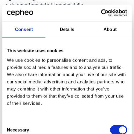
virksomhetens data til meningsfulle
forretningsinnsikter.
«Power BI bruker vi til å trekke rapporter ut fra begge
Consent
Details
About
avdelingene. Vi skal f. eks kunne holde styr på hva våre
stykkbetalte medarbeidere bruker på materialer
kontra deres timelønn. Vår serviceavdeling får opp mot
5.000 saker i året, så vi trenger etterkalkulasjon,
This website uses cookies
hvilket Power BI gir oss muligheten til,» forklarer Egil
We use cookies to personalise content and ads, to
Rasmussens regnskapssjef.
provide social media features and to analyse our traffic.
We also share information about your use of our site with
Det er ingen tvil om hva regnskapssjefen nyter mest ved
our social media, advertising and analytics partners who
å jobbe med Power BI:
may combine it with other information that you’ve
provided to them or that they’ve collected from your use
«Det smarte ved Power BI er at løsningen er bundet opp
til vårt ERP-system, så man trykker bare på en link også
of their services.
kommer de dataene opp i Business Central. Det gjør
arbeidsprosessene mye mer effektive.»
Consent
Egil Rasmussen har fått en slankere
Necessary
Selection