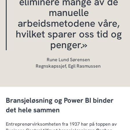
eliminere mange av de
manuelle
arbeidsmetodene våre,
hvilket sparer oss tid og
penger.»
Rune Lund Sørensen
Regnskapssjef, Egil Rasmussen
Bransjeløsning og Power BI binder
det hele sammen
Entreprenørvirksomheten fra 1937 har på toppen av