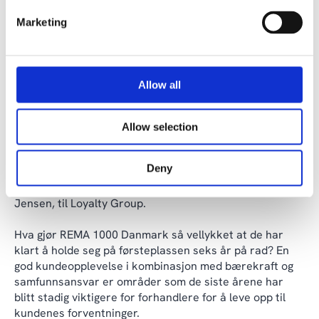
pengene, image, dømmekraft og klagebehandling og
Marketing
distribuerer bl.a. en Loyalty Award hvert år. REMA 1000
Danmark har ligget på første plass innen kundeloyalitet
seks år på rad.
Allow all
«Vi skylder våre kunder en stor takk for støtten og
prisen, som gir en enorm stolthet og motivasjon til våre
15.000 ansatte – både i butikkene og i innlandet – som
Allow selection
jobber hardt hver dag og har fokus på å gi våre kunder
en god opplevelse. Denne førsteplassen gir enda mer
Deny
motivasjon til å fortsette dette arbeidet,» sier kjedens
innkjøps- og markedsføringsdirektør, Anders Rene
Jensen, til Loyalty Group.
Hva gjør REMA 1000 Danmark så vellykket at de har
klart å holde seg på førsteplassen seks år på rad? En
god kundeopplevelse i kombinasjon med bærekraft og
samfunnsansvar er områder som de siste årene har
blitt stadig viktigere for forhandlere for å leve opp til
kundenes forventninger.