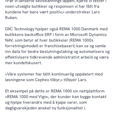
«Før vi lanserte selvskannings-appen, kjørte vi tester i
noen utvalgte butikker og responsen vi har fått fra
kundene har bare vært positiv,» understreker Lars
Ruben.
DXC Technology hjelper også REMA 1000 Danmark med
butikkens backoffice ERP i form av Microsoft Dynamics
NAV, som betyr at hver butikkeier (REMA 1000s
forretningsmodell er franchisebasert) kan se og samle
inn data for bedre beslutningstaking og automatisere og
effektivisere tidkrevende administrativt arbeid og være
mer kundefokusert.
«Våre systemer har blitt kontinuerlig oppdatert med
løsningene som Cepheo tilbyr,» tilføyer Lars.
Et eksempel på dette er REMA 1000 sin nettplattform
«REMA 1000 med Vigo», der kunder kan bygge kontakt
og hjelpe hverandre med å kjøpe varer, som
dagligvarekjeden ønsket ny funksjonalitet i.