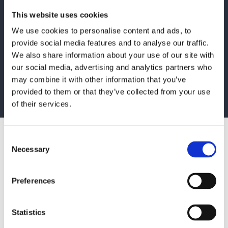
komme frem til nyttige
This website uses cookies
løsninger.»
We use cookies to personalise content and ads, to
provide social media features and to analyse our traffic.
We also share information about your use of our site with
our social media, advertising and analytics partners who
Lars Ruben Hansen
may combine it with other information that you’ve
IT-utviklingssjef, REMA 1000 Danmark
provided to them or that they’ve collected from your use
of their services.
Årets forhandler gjør livet enklere
Consent
Necessary
Selection
for kundene
Preferences
Loyalty Group er et konsulentfirma og
markedsanalytiker, som på årsbasis lager
meningsmålinger om kundetilfredshet og loyalitet i
Statistics
forskellige bransjer i Danmark, Norge og Sverige. De ser
på parametre som produkt- og servicekvalitet, verdi for