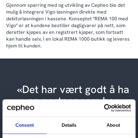
Gjennom sparring med og utvikling av Cepheo ble det
mulig å integrere Vigo-løsningen direkte med
debitorløsningen i kassene. Konseptet "REMA 100 med
Vigo" er at kundene bestiller dagligvarer på nett, som
deretter kjøpes av en registrert kjøper, som fortsatt
kan handle selv, i en lokal REMA 1000-butikk og leveres
hjem til kunden.
«Det har vært godt å ha
en partner som har
inngående kjennskap til
vår virksomhet, på den
Consent
Details
About
måten kan vi raskere