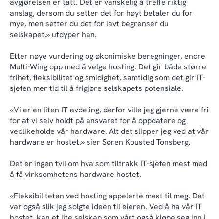
avgjørelsen er tatt. Det er vanskelig å treffe riktig
anslag, dersom du setter det for høyt betaler du for
mye, men setter du det for lavt begrenser du
selskapet,» utdyper han.
Etter nøye vurdering og økonimiske beregninger, endre
Multi-Wing opp med å velge hosting. Det gir både større
frihet, fleksibilitet og smidighet, samtidig som det gir IT-
sjefen mer tid til å frigjøre selskapets potensiale.
«Vi er en liten IT-avdeling, derfor ville jeg gjerne være fri
for at vi selv holdt på ansvaret for å oppdatere og
vedlikeholde vår hardware. Alt det slipper jeg ved at vår
hardware er hostet.» sier Søren Kousted Tonsberg.
Det er ingen tvil om hva som tiltrakk IT-sjefen mest med
å få virksomhetens hardware hostet.
«Fleksibiliteten ved hosting appelerte mest til meg. Det
var også slik jeg solgte ideen til eieren. Ved å ha vår IT
hostet, kan et lite selskap som vårt også kjøpe seg inn i