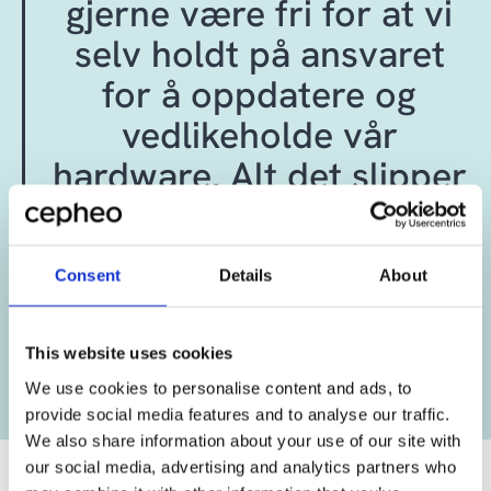
gjerne være fri for at vi
selv holdt på ansvaret
for å oppdatere og
vedlikeholde vår
hardware. Alt det slipper
jeg ved at vår hardware
er hostet.»
Consent
Details
About
Søren Kousted Tonsberg
This website uses cookies
IT-manager, Multi-Wing
We use cookies to personalise content and ads, to
provide social media features and to analyse our traffic.
We also share information about your use of our site with
our social media, advertising and analytics partners who
Et krystallklart bilde av IT-utgifter