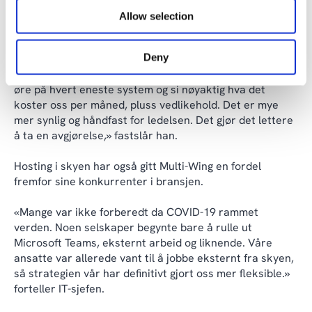
vært svært verdifullt for IT-sjefen at han kan rapportere
Allow selection
tilbake til ledelsen om hva deres nåværende IT koster,
og hva den nye vil koste.
Deny
«Jeg kunne ikke si det før. Nå kan jeg legge kroner og
øre på hvert eneste system og si nøyaktig hva det
koster oss per måned, pluss vedlikehold. Det er mye
mer synlig og håndfast for ledelsen. Det gjør det lettere
å ta en avgjørelse,» fastslår han.
Hosting i skyen har også gitt Multi-Wing en fordel
fremfor sine konkurrenter i bransjen.
«Mange var ikke forberedt da COVID-19 rammet
verden. Noen selskaper begynte bare å rulle ut
Microsoft Teams, eksternt arbeid og liknende. Våre
ansatte var allerede vant til å jobbe eksternt fra skyen,
så strategien vår har definitivt gjort oss mer fleksible.»
forteller IT-sjefen.