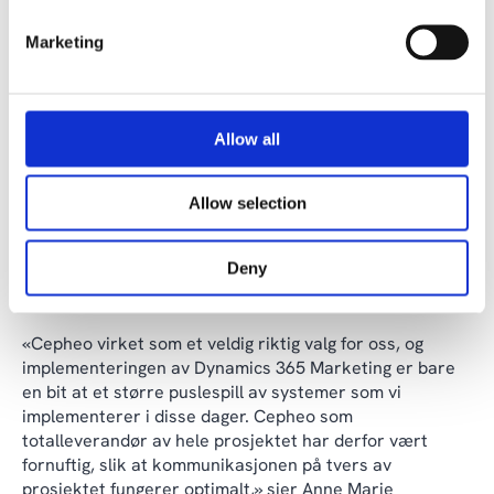
nære kunderelasjonen nettopp fordi vi automatiserer,
så vi kan legge flere ressurser på det personlige og den
Marketing
menneskelige kontakten.»
Cepheo var en opplagt partner, og
levde opp til forventningene
Allow all
Element Logic er i gang med en større oppdatering av
Allow selection
systemer hvor Cepheo er samlet partner på tvers av
løsningene, så man ikke bare utnytter at man blir
Deny
innenfor Dynamics-økosystemet, men også å ha den
samme implementeringspartneren på hele prosjektet:
«Cepheo virket som et veldig riktig valg for oss, og
implementeringen av Dynamics 365 Marketing er bare
en bit at et større puslespill av systemer som vi
implementerer i disse dager. Cepheo som
totalleverandør av hele prosjektet har derfor vært
fornuftig, slik at kommunikasjonen på tvers av
prosjektet fungerer optimalt,» sier Anne Marie