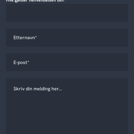
Hva gjelder henvendelsen din?
*