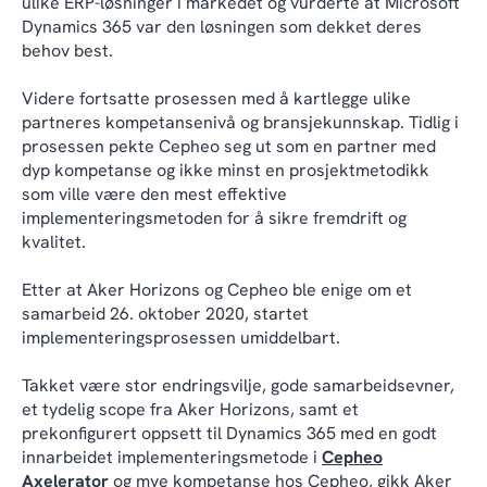
ulike ERP-løsninger i markedet og vurderte at Microsoft
Dynamics 365 var den løsningen som dekket deres
behov best.
Videre fortsatte prosessen med å kartlegge ulike
partneres kompetansenivå og bransjekunnskap. Tidlig i
prosessen pekte Cepheo seg ut som en partner med
dyp kompetanse og ikke minst en prosjektmetodikk
som ville være den mest effektive
implementeringsmetoden for å sikre fremdrift og
kvalitet.
Etter at Aker Horizons og Cepheo ble enige om et
samarbeid 26. oktober 2020, startet
implementeringsprosessen umiddelbart.
Takket være stor endringsvilje, gode samarbeidsevner,
et tydelig scope fra Aker Horizons, samt et
prekonfigurert oppsett til Dynamics 365 med en godt
innarbeidet implementeringsmetode i
Cepheo
Axelerator
og mye kompetanse hos Cepheo, gikk Aker