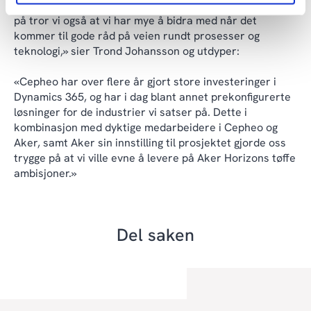
at vi kan få ta del i den reisen Aker Horizons har startet
på tror vi også at vi har mye å bidra med når det
kommer til gode råd på veien rundt prosesser og
teknologi,» sier Trond Johansson og utdyper:
«Cepheo har over flere år gjort store investeringer i
Dynamics 365, og har i dag blant annet prekonfigurerte
løsninger for de industrier vi satser på. Dette i
kombinasjon med dyktige medarbeidere i Cepheo og
Aker, samt Aker sin innstilling til prosjektet gjorde oss
trygge på at vi ville evne å levere på Aker Horizons tøffe
ambisjoner.»
Del saken