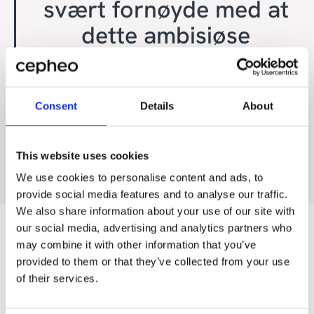
svært fornøyde med at
dette ambisiøse
prosjektet kom i mål til
planlagt tid»
Consent
Details
About
Petter Natås
Group Chief Controller, Aker Horizons
This website uses cookies
We use cookies to personalise content and ads, to
provide social media features and to analyse our traffic.
We also share information about your use of our site with
our social media, advertising and analytics partners who
Skoleeksemplet på effektiv
may combine it with other information that you’ve
implementering
provided to them or that they’ve collected from your use
of their services.
Så det tok drøye to måneder etter at Aker Horizons
startet prosjektet med å anskaffe en ny ERP-løsning til